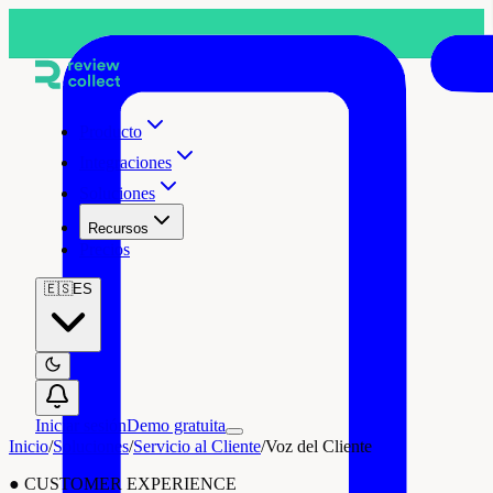
Producto
Integraciones
Soluciones
Recursos
Precios
🇪🇸
ES
Iniciar sesión
Demo gratuita
Inicio
/
Soluciones
/
Servicio al Cliente
/
Voz del Cliente
●
CUSTOMER EXPERIENCE