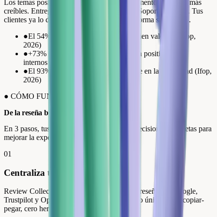
Los temas positivos recurrentes son tus argumentos de venta más
creíbles. Entrega rápida. Embalaje cuidado. Soporte reactivo. Tus
clientes ya lo dicen. Solo hay que leerlo de forma sistemática.
●
El 54% paga más por una empresa bien valorada (Ifop,
2026)
●
+73% de ticket medio tras una reseña positiva (datos
internos de Review Collect)
●
El 93% confía más en las reseñas que en la publicidad (Ifop,
2026)
●
CÓMO FUNCIONA
De la reseña bruta
a la acción
En 3 pasos, tus verbatims se convierten en decisiones concretas para
mejorar la experiencia de cliente.
01
Centraliza todas tus reseñas
Review Collect agrega automáticamente tus reseñas de Google,
Trustpilot y Opiniones Verificadas en un flujo único. Cero copiar-
pegar, cero herramienta adicional.