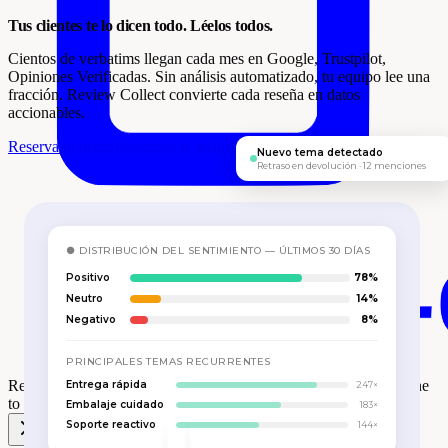
Tus clientes te lo dicen todo. Léelos todos.
Cientos de verbatims llegan cada mes en Google, Trustpilot,
Opiniones Verificadas. Sin análisis automatizado, tu equipo lee una
fracción. Review Collect convierte cada reseña en datos
accionables.
Reserva tu demo
Descubrir el análisis de sentimiento
Nuevo tema detectado
Retraso en devolución · 12 menciones
● DISTRIBUCIÓN DEL SENTIMIENTO — ÚLTIMOS 30 DÍAS
Positivo
78%
Neutro
14%
Negativo
8%
PRINCIPALES TEMAS RECURRENTES
Review Collect gana el
Premio One to One Monaco Retail
en One
Entrega rápida
247×
to One Mónaco 🎉
Embalaje cuidado
183×
Soporte reactivo
144×