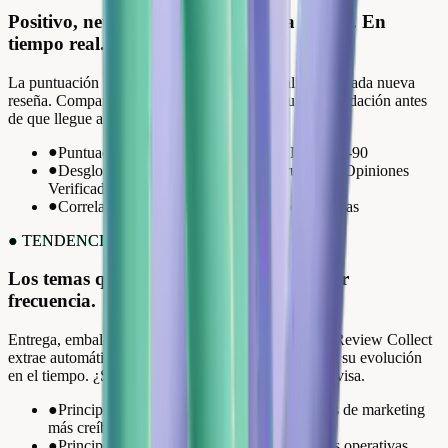
Positivo, neutro, negativo. En cada reseña. En
tiempo real.
La puntuación global de sentimiento se actualiza con cada nueva
reseña. Compara semana a semana. Detecta una degradación antes
de que llegue a tu valoración de estrellas.
●
Puntuación global + tendencia D-7 / D-30 / D-90
●
Desglose por plataforma (Google, Trustpilot, Opiniones
Verificadas)
●
Correlación sentimiento / valoración de estrellas
●
TENDENCIAS Y TEMAS
Los temas que se repiten. Clasificados por
frecuencia.
Entrega, embalaje, soporte, relación calidad-precio. Review Collect
extrae automáticamente los temas recurrentes y mide su evolución
en el tiempo. ¿Surge un nuevo tema? Una alerta te avisa.
●
Principales temas positivos = tus argumentos de marketing
más creíbles
●
Principales temas negativos = tus prioridades operativas