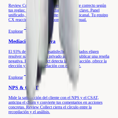
Review Collect dirige cada reseña al agente correcto según
tus reglas: puntuación, plataforma, palabra clave. Panel
unificado, métricas por agente, alertas multicanal. Tu equipo
CX reacciona rápido, sin coordinación manual.
Explorar
Mediación Preventiva
El 93% de los clientes insatisfechos contactados eligen
resolver su problema en privado antes de publicar una reseña
negativa. Review Collect detecta la insatisfacción, ofrece la
elección y protege tu relación con el cliente.
Explorar
NPS & CSAT
Mide la satisfacción del cliente con el NPS y el CSAT,
anticipa el churn y convierte tus comentarios en acciones
concretas. Review Collect cierra el círculo entre la
recopilación y el análisis.