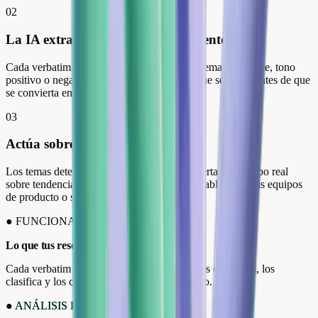
02
La IA extrae los temas y el sentimiento
Cada verbatim se analiza automáticamente: tema recurrente, tono
positivo o negativo, señal de alerta. Ves lo que se repite antes de que
se convierta en un problema.
03
Actúa sobre las señales
Los temas detectados alimentan tu panel. Alertas en tiempo real
sobre tendencias negativas, verbatims exportables para tus equipos
de producto o soporte.
●
FUNCIONALIDADES
Lo que tus reseñas te enseñan.
Cada verbatim es un dato. Review Collect los estructura, los
clasifica y los convierte en un panel operativo.
●
ANÁLISIS DE SENTIMIENTO