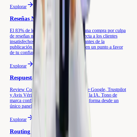
Explorar
Reseñas Negativas
El 83% de los compradores abandona una compra por culpa
de reseñas negativas sin respuesta. Detecta a los clientes
insatisfechos, ofrece soporte proactivo antes de la
publicación y convierte cada problema en un punto a favor
de tu confianza.
Explorar
Respuestas a las Reseñas
Review Collect responde a tus reseñas de Google, Trustpilot
y Avis Vérifiés en 60 segundos gracias a la IA. Tono de
marca configurable, respuestas multiplataforma desde un
único panel.
Explorar
Routing de Reseñas