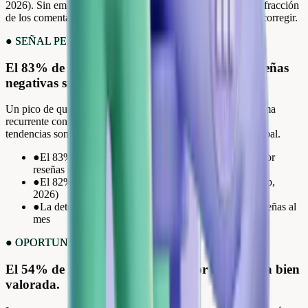
2026). Sin embargo, la mayoría de los equipos solo lee una fracción
de los comentarios recibidos. Lo que no se lee no se puede corregir.
●
SEÑAL PERDIDA
El 83% de los compradores abandona por reseñas
negativas sin respuesta.
Un pico de quejas sobre la entrega en diciembre. Un problema
recurrente con el embalaje. Sin análisis automatizado, estas
tendencias son invisibles hasta que afectan tu valoración global.
●
El 83% de los compradores abandonó una compra por
reseñas negativas (Ifop, 2026)
●
El 82% evitó una marca por sus reseñas en línea (Ifop,
2026)
●
La detección manual es imposible con más de 50 reseñas al
mes
●
OPORTUNIDAD OCULTA
El 54% de los clientes paga más por una marca bien
valorada.