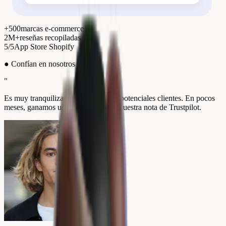
+500
marcas e-commerce
2M+
reseñas recopiladas
5/5
App Store Shopify
●
Confían en nosotros
"
Es muy tranquilizador para nuestros potenciales clientes. En pocos
meses, ganamos un punto entero en nuestra nota de Trustpilot.