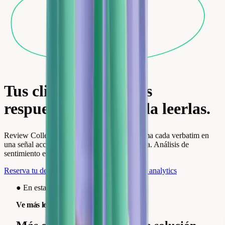
Tus clientes te dan las
respuestas. Solo queda leerlas.
Review Collect centraliza, analiza y transforma cada verbatim en
una señal accionable. 40% de tasa de recogida. Análisis de
sentimiento en tiempo real. Operativo en 48h.
Reserva tu demo
Explorar las funcionalidades analytics
●
En esta solución
Ve más lejos.