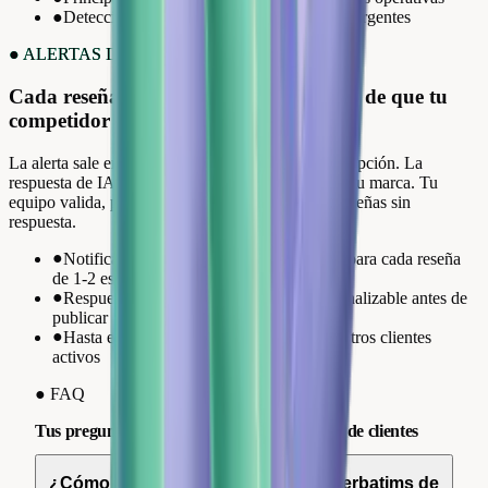
●
Detección automática de nuevos temas emergentes
●
ALERTAS INSTANTÁNEAS
Cada reseña negativa, gestionada antes de que tu
competidor la vea.
La alerta sale en menos de 60 segundos tras la recepción. La
respuesta de IA está pre-redactada, con el tono de tu marca. Tu
equipo valida, publica y pasa al siguiente. Cero reseñas sin
respuesta.
●
Notificación inmediata por email o Slack para cada reseña
de 1-2 estrellas
●
Respuesta IA pre-redactada en 60s, personalizable antes de
publicar
●
Hasta el 39% de tasa de respuesta en nuestros clientes
activos
●
FAQ
Tus preguntas sobre el análisis de verbatims de clientes
¿Cómo analiza Review Collect los verbatims de