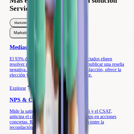
Más enfoques dentro de la solución
Servicio al Cliente.
Marketing
5
Servicio al Cliente
5
Marketing
5
Servicio al Cliente
5
Mediación Preventiva
El 93% de los clientes insatisfechos contactados eligen
resolver su problema en privado antes de publicar una reseña
negativa. Review Collect detecta la insatisfacción, ofrece la
elección y protege tu relación con el cliente.
Explorar
NPS & CSAT
Mide la satisfacción del cliente con el NPS y el CSAT,
anticipa el churn y convierte tus comentarios en acciones
concretas. Review Collect cierra el círculo entre la
recopilación y el análisis.