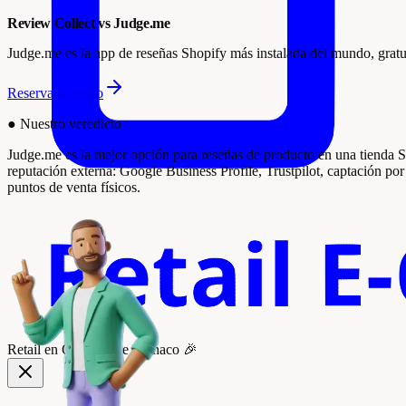
Review Collect vs Judge.me
Judge.me es la app de reseñas Shopify más instalada del mundo, gratu
Reserva tu demo
●
Nuestro veredicto
Judge.me es la mejor opción para reseñas de producto en una tienda Sh
reputación externa: Google Business Profile, Trustpilot, captación
puntos de venta físicos.
Retail
en One to One Mónaco 🎉