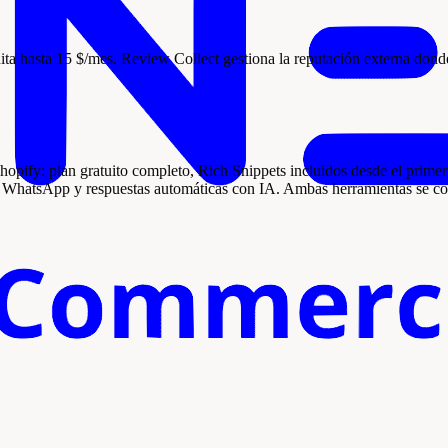
ita hasta 15 $/mes. Review Collect gestiona la reputación externa dond
opify: plan gratuito completo, Rich Snippets incluidos desde el primer
 por WhatsApp y respuestas automáticas con IA. Ambas herramientas se 