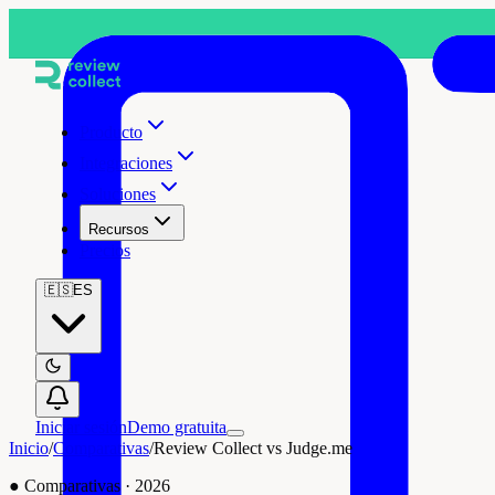
Producto
Integraciones
Soluciones
Recursos
Precios
🇪🇸
ES
Iniciar sesión
Demo gratuita
Inicio
/
Comparativas
/
Review Collect vs Judge.me
●
Comparativas
·
2026