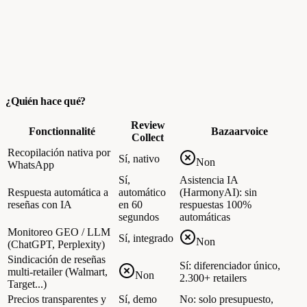
¿Quién hace qué?
Review
Fonctionnalité
Bazaarvoice
Collect
Recopilación nativa por
Sí, nativo
Non
WhatsApp
Sí,
Asistencia IA
Respuesta automática a
automático
(HarmonyAI): sin
reseñas con IA
en 60
respuestas 100%
segundos
automáticas
Monitoreo GEO / LLM
Sí, integrado
Non
(ChatGPT, Perplexity)
Sindicación de reseñas
Sí: diferenciador único,
multi-retailer (Walmart,
Non
2.300+ retailers
Target...)
Precios transparentes y
Sí, demo
No: solo presupuesto,