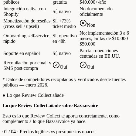
públicos
gratuita
$40.000+/año
Integración nativa con
No documentado
Sí, nativo
Shopify
oficialmente
Monetización de reseñas
Sí, +73%
Non
(cross-sell / upsell)
ticket medio
No: implementación 3 a 6
Onboarding self-service
Sí, operativo
meses, tarifas de $10.000–
rápido
en 48h
$50.000
Parcial: operaciones
Soporte en español
Sí, nativo
centradas en EE.UU.
Recopilación por email y
Oui
Oui
SMS post-compra
* Datos de competidores recopilados y verificados desde fuentes
públicas — enero 2026.
●
Lo que Review Collect añade
Lo que Review Collect añade sobre
Bazaarvoice
Esto es lo que Review Collect te aporta concretamente, como
complemento a lo que Bazaarvoice ya hace.
01
/
04
·
Precios legibles vs presupuestos opacos