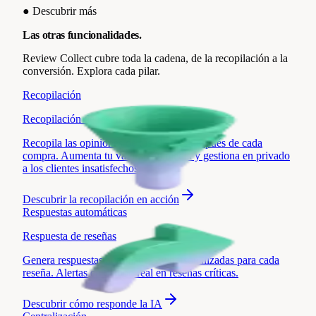
●
Descubrir más
Las otras funcionalidades.
Review Collect cubre toda la cadena, de la recopilación a la
conversión. Explora cada pilar.
Recopilación
Recopilación de reseñas
Recopila las opiniones de tus clientes después de cada
compra. Aumenta tu valoración media y gestiona en privado
a los clientes insatisfechos.
Descubrir
la recopilación en acción
Respuestas automáticas
Respuesta de reseñas
Genera respuestas automáticas y personalizadas para cada
reseña. Alertas en tiempo real en reseñas críticas.
Descubrir
cómo responde la IA