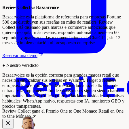
Review Collect vs Bazaarvoice
Bazaarvoice es la plataforma de referencia para empresas Fortune
500 que distribuyen sus reseñas en miles de retailers. Review
Collect está diseñado para marcas e-commerce ambiciosas que
quieren recopilar más reseñas, responder automáticamente en 60
segundos y aparecer en las recomendaciones de ChatGPT, sin 12
meses de implementación ni presupuesto enterprise.
Reservar una demo
●
Nuestro veredicto
Bazaarvoice es la opción correcta para grandes marcas retail que
necesitan sindicalizar sus reseñas en Walmart, Target o retailers
europeos. Para e-commerce de mediano tamaño, el alto costo de
entrada y la implementación de varios meses siguen siendo barreras
importantes. Review Collect cubre todas las necesidades operativas
habituales: WhatsApp nativo, respuestas con IA, monitoreo GEO y
precios transparentes.
Review Collect gana el
Premio One to One Monaco Retail
en One
to One Mónaco 🎉