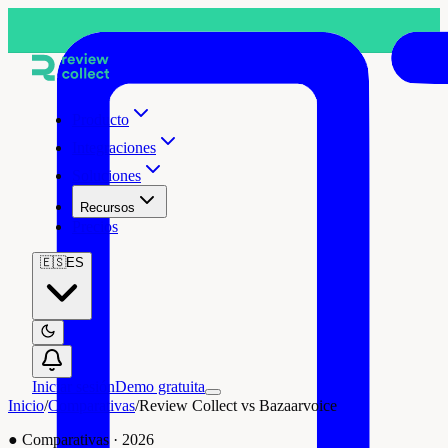
Producto
Integraciones
Soluciones
Recursos
Precios
🇪🇸
ES
Iniciar sesión
Demo gratuita
Inicio
/
Comparativas
/
Review Collect vs Bazaarvoice
●
Comparativas
·
2026