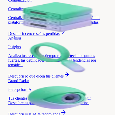
Centralización
Centralización de reseñas
Centraliza tus reseñas en un solo panel de control. Multi-
plataforma, multi-establecimiento, cero reseñas perdidas.
Descubrir
cero reseñas perdidas
Análisis
Insights
Analiza tus reseñas en tiempo real. Detecta los puntos
fuertes, las debilidades recurrentes y las tendencias por
temática.
Descubrir
lo que dicen tus clientes
Brand Radar
Percepción IA
Tus clientes les preguntan a las IA qué marca elegir.
Descubre tu puntuación y si te recomiendan, o no.
Descubrir
si la IA te recomienda