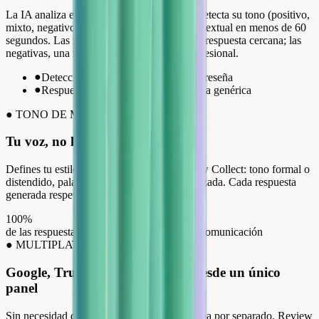
La IA analiza el contenido de cada reseña, detecta su tono (positivo,
mixto, negativo) y genera una respuesta contextual en menos de 60
segundos. Las reseñas positivas reciben una respuesta cercana; las
negativas, una respuesta de desescalada profesional.
●
Detección automática del tono de la reseña
●
Respuesta contextual, no una plantilla genérica
●
TONO DE MARCA
Tu voz, no la de un robot
Defines tu estilo de comunicación en Review Collect: tono formal o
distendido, palabras a evitar, firma personalizada. Cada respuesta
generada respeta tus reglas al pie de la letra.
100%
de las respuestas respetan tus directrices de comunicación
●
MULTIPLATAFORMA
Google, Trustpilot, Avis Vérifiés desde un único
panel
Sin necesidad de conectarte a cada plataforma por separado. Review