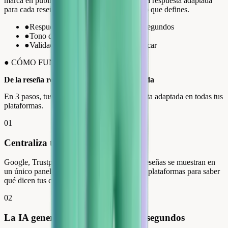
marca en público. Review Collect genera una respuesta adaptada
para cada reseña en 60 segundos, con el tono que defines.
●
Respuestas generadas por IA en 60 segundos
●
Tono de marca configurable
●
Validación con un clic antes de publicar
●
CÓMO FUNCIONA
De la reseña recibida
a la respuesta publicada
En 3 pasos, tus reseñas obtienen una respuesta adaptada en todas tus
plataformas.
01
Centraliza todas tus reseñas
Google, Trustpilot, Avis Vérifiés: todas tus reseñas se muestran en
un único panel. Sin necesidad de saltar entre plataformas para saber
qué dicen tus clientes de ti.
02
La IA genera una respuesta en 60 segundos