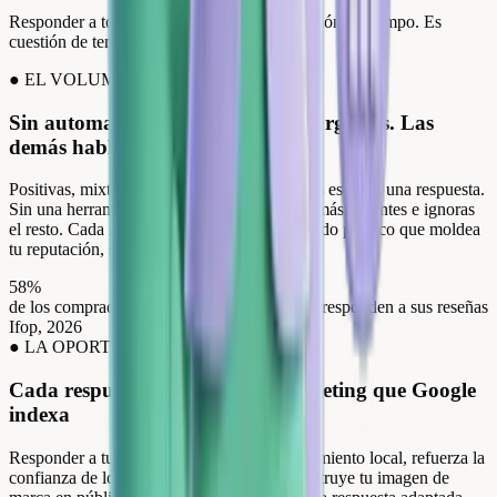
Responder a todas tus reseñas ya no es cuestión de tiempo. Es
cuestión de tener la herramienta adecuada.
●
EL VOLUMEN
Sin automatización, gestionas las urgentes. Las
demás hablan sin ti.
Positivas, mixtas, negativas: todas las reseñas esperan una respuesta.
Sin una herramienta dedicada, gestionas las más urgentes e ignoras
el resto. Cada reseña sin respuesta es contenido público que moldea
tu reputación, sin tu voz.
58%
de los compradores prefieren las marcas que responden a sus reseñas
Ifop, 2026
●
LA OPORTUNIDAD
Cada respuesta publicada es marketing que Google
indexa
Responder a tus reseñas mejora tu posicionamiento local, refuerza la
confianza de los futuros compradores y construye tu imagen de