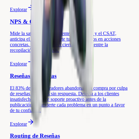
Explorar
NPS & CSAT
Mide la satisfacción del cliente con el NPS y el CSAT,
anticipa el churn y convierte tus comentarios en acciones
concretas. Review Collect cierra el círculo entre la
recopilación y el análisis.
Explorar
Reseñas Negativas
El 83% de los compradores abandona una compra por culpa
de reseñas negativas sin respuesta. Detecta a los clientes
insatisfechos, ofrece soporte proactivo antes de la
publicación y convierte cada problema en un punto a favor
de tu confianza.
Explorar
Routing de Reseñas