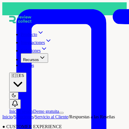
Producto
Integraciones
Soluciones
Recursos
Precios
🇪🇸
ES
Iniciar sesión
Demo gratuita
Inicio
/
Soluciones
/
Servicio al Cliente
/
Respuestas a las Reseñas
●
CUSTOMER EXPERIENCE