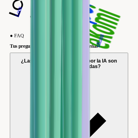
Reseñas Verificadas
Trustpilot
Loox
Yotpo
eKomi
●
FAQ
Tus preguntas sobre las respuestas a reseñas
¿Las respuestas generadas por la IA son
realmente personalizadas?