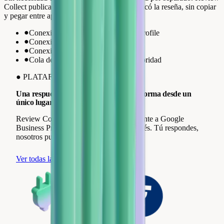
Collect publica tus respuestas donde se publicó la reseña, sin copiar
y pegar entre aplicaciones.
●
Conexión nativa Google Business Profile
●
Conexión nativa Trustpilot
●
Conexión nativa Avis Vérifiés
●
Cola de respuestas ordenada por prioridad
●
PLATAFORMAS
Una respuesta publicada en cada plataforma
desde un
único lugar.
Review Collect está conectado nativamente a Google
Business Profile, Trustpilot y Avis Vérifiés. Tú respondes,
nosotros publicamos.
Ver todas las integraciones
Judge.me
Google My Business
Bazaarvoice