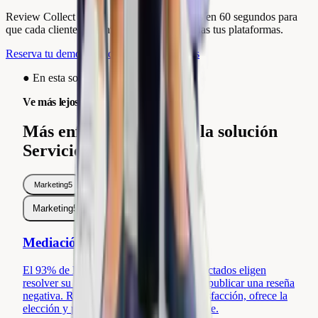
Review Collect genera respuestas adaptadas en 60 segundos para
que cada cliente se sienta escuchado, en todas tus plataformas.
Reserva tu demo
Ver todas las integraciones
●
En esta solución
Ve más lejos.
Más enfoques dentro de la solución
Servicio al Cliente.
Marketing
5
Servicio al Cliente
5
Marketing
5
Servicio al Cliente
5
Mediación Preventiva
El 93% de los clientes insatisfechos contactados eligen
resolver su problema en privado antes de publicar una reseña
negativa. Review Collect detecta la insatisfacción, ofrece la
elección y protege tu relación con el cliente.