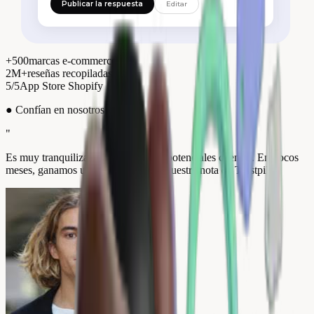
Publicar la respuesta
Editar
+500
marcas e-commerce
2M+
reseñas recopiladas
5/5
App Store Shopify
●
Confían en nosotros
"
Es muy tranquilizador para nuestros potenciales clientes. En pocos
meses, ganamos un punto entero en nuestra nota de Trustpilot.