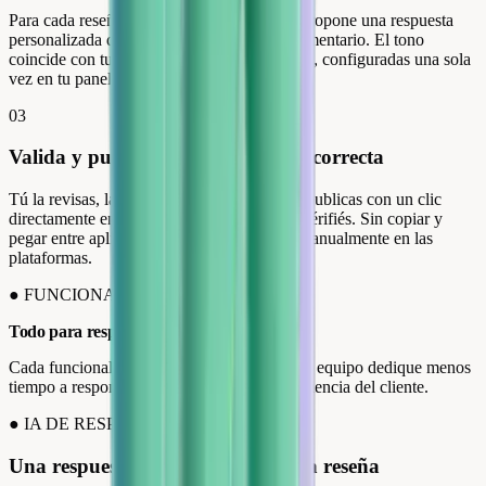
Para cada reseña recibida, Review Collect propone una respuesta
personalizada que recoge el contexto del comentario. El tono
coincide con tus directrices de comunicación, configuradas una sola
vez en tu panel.
03
Valida y publica en la plataforma correcta
Tú la revisas, la modificas si es necesario y publicas con un clic
directamente en Google, Trustpilot o Avis Vérifiés. Sin copiar y
pegar entre aplicaciones, sin iniciar sesión manualmente en las
plataformas.
●
FUNCIONALIDADES
Todo para responder rápido, y bien.
Cada funcionalidad está pensada para que tu equipo dedique menos
tiempo a responder y más a mejorar la experiencia del cliente.
●
IA DE RESPUESTA
Una respuesta generada para cada reseña