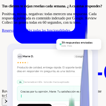
Tus clientes te dejan reseñas cada semana. ¿A cuántas respondes?
Positivas, mixtas, negativas: todas merecen una respuesta. Cada
respuesta publicada es contenido indexado por Google. Review
Collect las genera todas en 60 segundos, con tu tono.
Reserva tu demo
Ver todas las funcionalidades
39 respuestas enviadas
este mes
Marie D.
MD
Google ✓
★★★★☆
Producto de calidad, entrega rápida. El soporte tardó 3
días en responder mi pregunta, es una lástima.
IA
Generado en 60s · tono de marca aplicado
Review Collect gana el
Premio One to One Monaco Retail
en One
Gracias por tu opinión, Marie. Tu satisfacción es nuestra prioridad y
to One Mónaco 🎉