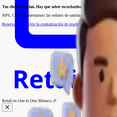
Tus clientes hablan. Hay que saber escucharlos.
NPS, CSAT, comentarios: las señales de satisfacción ya están ahí. Revi
Reserva tu demo
Ver la centralización de reseñas
Retail
en One to One Mónaco 🎉