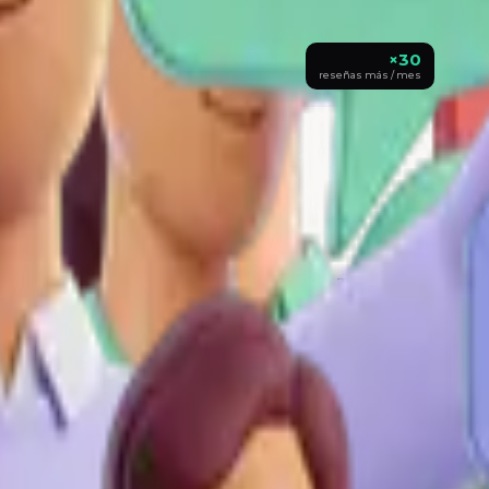
Sophie M.
Promotor
Producto tal como se describe, embalaje cuidado. ¡Perfecto!
×30
reseñas más / mes
ses, ganamos un punto entero en nuestra nota de Trustpilot.