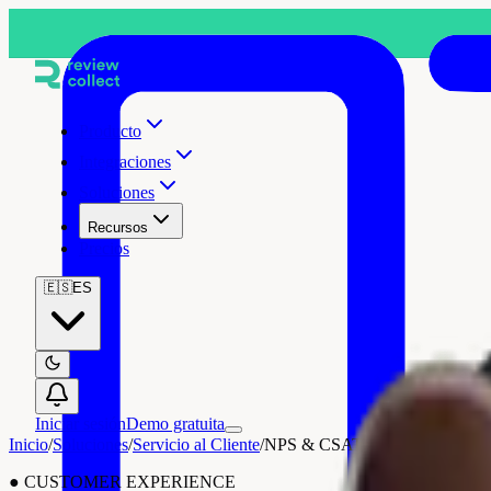
Producto
Integraciones
Soluciones
Recursos
Precios
🇪🇸
ES
Iniciar sesión
Demo gratuita
Inicio
/
Soluciones
/
Servicio al Cliente
/
NPS & CSAT
●
CUSTOMER EXPERIENCE