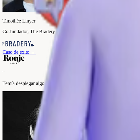
Timothée Linyer
Co-fundador, The Bradery
Caso de éxito
→
"
Temía desplegar algo complicado. Un año después, mis equipos centrali