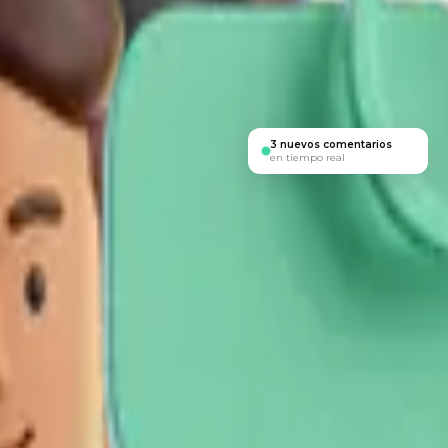
ew Collect las centraliza, las analiza en 60 segundos y te alerta antes d
3 nuevos comentarios
en tiempo real
SATISFACCIÓN DEL CLIENTE
4,8/5
+62
CSAT global
NPS score
Comentarios recientes
Marie D.
Promotor
Entrega perfecta, atención al cliente muy rápida. Lo
recomiendo sin dudarlo.
Thomas B.
Detractor
El plazo de entrega fue más largo de lo previsto.
Decepcionado con el seguimiento del pedido.