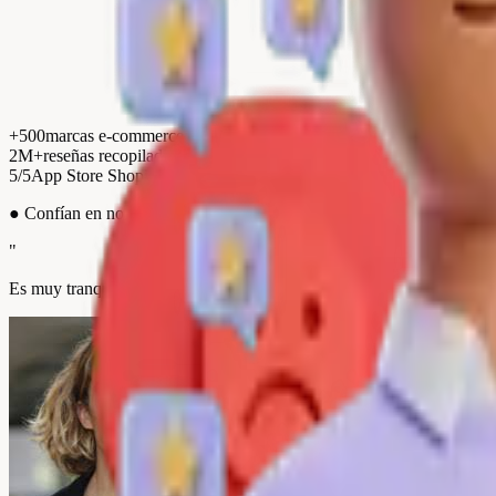
+500
marcas e-commerce
2M+
reseñas recopiladas
5/5
App Store Shopify
●
Confían en nosotros
"
Es muy tranquilizador para nuestros potenciales clientes. En pocos me