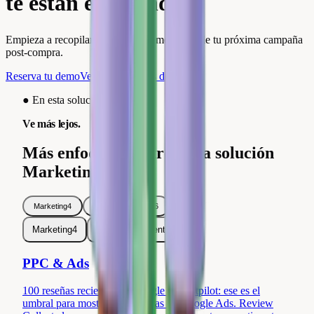
te están esperando.
Empieza a recopilarlas automáticamente desde tu próxima campaña
post-compra.
Reserva tu demo
Ver integraciones de email
●
En esta solución
Ve más lejos.
Más enfoques dentro de la solución
Marketing.
Marketing
4
Servicio al Cliente
6
Marketing
4
Servicio al Cliente
6
PPC & Ads
100 reseñas recientes en Google o Trustpilot: ese es el
umbral para mostrar tus estrellas en Google Ads. Review