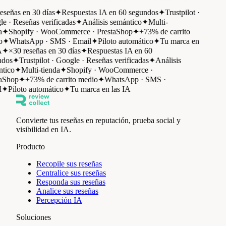
eñas en 30 días
✦
Respuestas IA en 60 segundos
✦
Trustpilot ·
 · Reseñas verificadas
✦
Análisis semántico
✦
Multi-
✦
Shopify · WooCommerce · PrestaShop
✦
+73% de carrito
✦
WhatsApp · SMS · Email
✦
Piloto automático
✦
Tu marca en
✦
×30 reseñas en 30 días
✦
Respuestas IA en 60
os
✦
Trustpilot · Google · Reseñas verificadas
✦
Análisis
ico
✦
Multi-tienda
✦
Shopify · WooCommerce ·
Shop
✦
+73% de carrito medio
✦
WhatsApp · SMS ·
✦
Piloto automático
✦
Tu marca en las IA
Convierte tus reseñas en reputación, prueba social y
visibilidad en IA.
Producto
Recopile sus reseñas
Centralice sus reseñas
Responda sus reseñas
Analice sus reseñas
Percepción IA
Soluciones