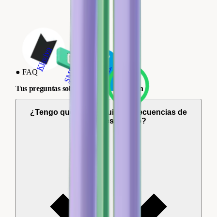
Salesforce
Klaviyo
WhatsApp
●
FAQ
SMS
Tus preguntas sobre email y recopilación
¿Tengo que reconstruir mis secuencias de
Klaviyo desde cero?