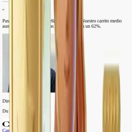
"
Pasamos de 2,4 a 4,9 estrellas en 3 meses. Nuestro carrito medio
aumentó un 35% y nuestras ventas premium un 62%.
Director de e-commerce
Du Bruit dans la Cuisine
Caso de éxito
→