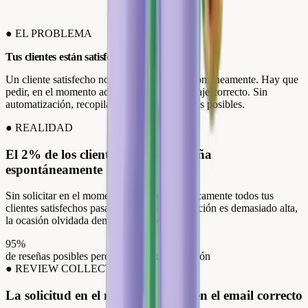
●
EL PROBLEMA
Tus clientes están satisfechos. No lo dicen.
Un cliente satisfecho no deja una reseña espontáneamente. Hay que
pedir, en el momento adecuado, con el mensaje correcto. Sin
automatización, recopilas el 2% de las reseñas posibles.
●
REALIDAD
El 2% de los clientes deja una reseña
espontáneamente
Sin solicitar en el momento adecuado, prácticamente todos tus
clientes satisfechos pasan a otra cosa. La fricción es demasiado alta,
la ocasión olvidada demasiado rápido.
95%
de reseñas posibles perdidas sin automatización
●
REVIEW COLLECT
La solicitud en el momento justo, en el email correcto