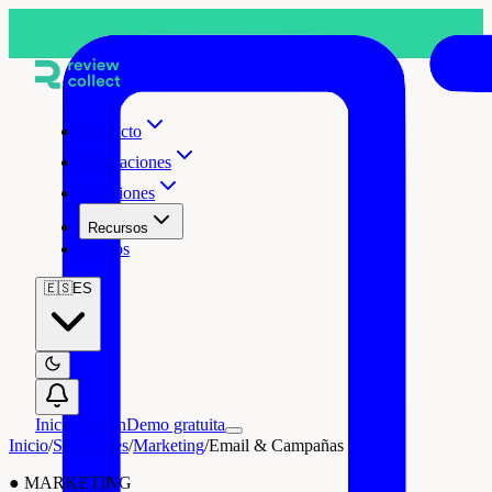
Producto
Integraciones
Soluciones
Recursos
Precios
🇪🇸
ES
Iniciar sesión
Demo gratuita
Inicio
/
Soluciones
/
Marketing
/
Email & Campañas
●
MARKETING