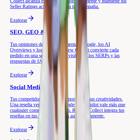
Collect alcanza ese umbral automáticamente y mantiene tus
Seller Ratings activas campaña tras campaña.
Explorar
SEO, GEO & AEO
Tus opiniones de clientes alimentan Google, los AI
Overviews y los LLMs. Review Collect convierte cada
pedido en una senal organica visible en los SERPs y las
respuestas de IA.
Explorar
Social Media Ads
Tus competidores pegan testimonios en sus creatividades.
Una reseña verificada en Google o Trustpilot vale más que
cualquier comentario anónimo. Review Collect integra tus
reseñas en tus campañas Meta automáticamente.
Explorar