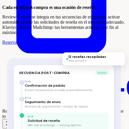
Cada email post-compra es una ocasión de reseña.
Review Collect se integra en tus secuencias de email para activar
automáticamente las solicitudes de reseña en el momento adecuado.
Klaviyo, Brevo, Mailchimp: tus herramientas actuales, por fin al
máximo.
Reserva tu demo
Ver la recopilación de reseñas
12 reseñas recopiladas
esta semana
SECUENCIA POST-COMPRA
Activa
D+0
Confirmación de pedido
Email transaccional enviado automáticamente
D+2
Seguimiento de envío
Número de seguimiento + enlace de rastreo
Review Collect gana el
Premio One to One Monaco Retail
en One
to One Mónaco 🎉
D+5
Solicitud de reseña
48h tras la entrega — timing óptimo