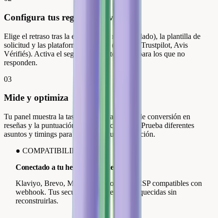
Configura tus reglas de envío
Elige el retraso tras la entrega (48h recomendado), la plantilla de
solicitud y las plataformas objetivo (Google, Trustpilot, Avis
Vérifiés). Activa el seguimiento automático para los que no
responden.
03
Mide y optimiza
Tu panel muestra la tasa de apertura, la tasa de conversión en
reseñas y la puntuación media por campaña. Prueba diferentes
asuntos y timings para maximizar tu recopilación.
●
COMPATIBILIDAD
Conectado a tu herramienta de email
Klaviyo, Brevo, Mailchimp y todos los ESP compatibles con
webhook. Tus secuencias existentes enriquecidas sin
reconstruirlas.