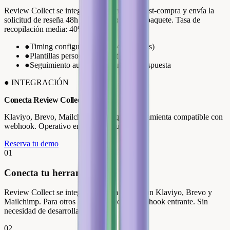
Review Collect se integra en tu secuencia post-compra y envía la
solicitud de reseña 48h tras la recepción del paquete. Tasa de
recopilación media: 40%.
●
Timing configurable (24h, 48h, 7 días)
●
Plantillas personalizadas a tu marca
●
Seguimiento automático si no hay respuesta
●
INTEGRACIÓN
Conecta Review Collect
a tu ESP
Klaviyo, Brevo, Mailchimp o cualquier herramienta compatible con
webhook. Operativo en menos de una hora.
Reserva tu demo
01
Conecta tu herramienta de email
Review Collect se integra de forma nativa con Klaviyo, Brevo y
Mailchimp. Para otros ESP, basta con el webhook entrante. Sin
necesidad de desarrollador.
02