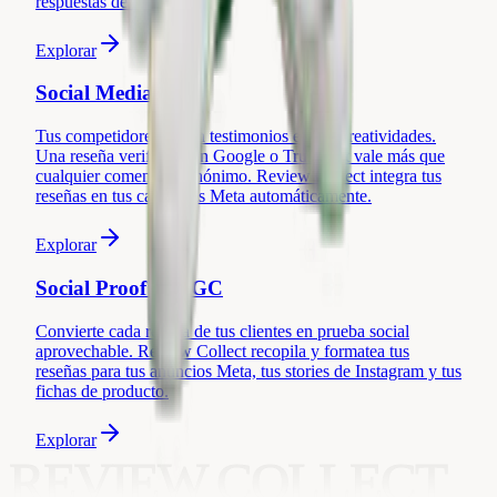
respuestas de IA.
Explorar
Social Media Ads
Tus competidores pegan testimonios en sus creatividades.
Una reseña verificada en Google o Trustpilot vale más que
cualquier comentario anónimo. Review Collect integra tus
reseñas en tus campañas Meta automáticamente.
Explorar
Social Proof & UGC
Convierte cada reseña de tus clientes en prueba social
aprovechable. Review Collect recopila y formatea tus
reseñas para tus anuncios Meta, tus stories de Instagram y tus
fichas de producto.
Explorar
REVIEW COLLECT