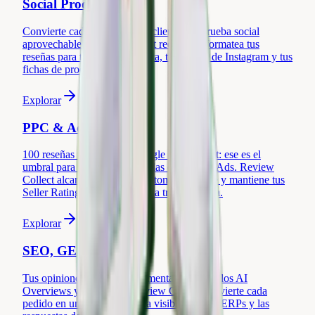
Social Proof & UGC
Convierte cada reseña de tus clientes en prueba social
aprovechable. Review Collect recopila y formatea tus
reseñas para tus anuncios Meta, tus stories de Instagram y tus
fichas de producto.
Explorar
PPC & Ads
100 reseñas recientes en Google o Trustpilot: ese es el
umbral para mostrar tus estrellas en Google Ads. Review
Collect alcanza ese umbral automáticamente y mantiene tus
Seller Ratings activas campaña tras campaña.
Explorar
SEO, GEO & AEO
Tus opiniones de clientes alimentan Google, los AI
Overviews y los LLMs. Review Collect convierte cada
pedido en una senal organica visible en los SERPs y las