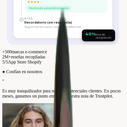
★
★
★
★
★
Activado automáticamente
D+30
Recordatorio (sin respuesta)
Seguimiento suave, contenido diferente
40%
tasa de
recopilación
+500
marcas e-commerce
2M+
reseñas recopiladas
5/5
App Store Shopify
●
Confían en nosotros
"
Es muy tranquilizador para nuestros potenciales clientes. En pocos
meses, ganamos un punto entero en nuestra nota de Trustpilot.