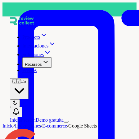
Producto
Integraciones
Soluciones
Recursos
Precios
🇪🇸
ES
Iniciar sesión
Demo gratuita
Inicio
/
Integraciones
/
E-commerce
/
Google Sheets