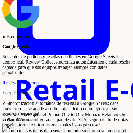
●
E-commerce
Google Sheets
Sus datos de pedidos y reseñas de clientes en Google Sheets, en
tiempo real. Review Collect sincroniza automáticamente cada reseña
captada para que sus equipos trabajen siempre con datos
actualizados.
Reservar una demo
Lo que obtiene
✓
Sincronización automática de reseñas a Google Sheets: cada
nueva reseña se añade a su hoja de cálculo en tiempo real, sin
exportación manual
Review Collect gana el
Premio One to One Monaco Retail
en One
✓
Plantillas preconfiguradas: paneles de NPS, seguimiento de notas
to One Mónaco 🎉
por plataforma e informes mensuales listos para usar
✓
Comparta sus datos de reseñas con todo su equipo sin necesidad