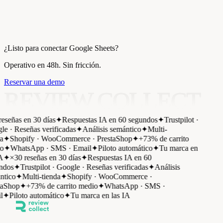
¿Listo para conectar Google Sheets?
Operativo en 48h. Sin fricción.
Reservar una demo
REVIEW COLLECT
eseñas en 30 días
✦
Respuestas IA en 60 segundos
✦
Trustpilot ·
e · Reseñas verificadas
✦
Análisis semántico
✦
Multi-
a
✦
Shopify · WooCommerce · PrestaShop
✦
+73% de carrito
o
✦
WhatsApp · SMS · Email
✦
Piloto automático
✦
Tu marca en
A
✦
×30 reseñas en 30 días
✦
Respuestas IA en 60
dos
✦
Trustpilot · Google · Reseñas verificadas
✦
Análisis
tico
✦
Multi-tienda
✦
Shopify · WooCommerce ·
aShop
✦
+73% de carrito medio
✦
WhatsApp · SMS ·
l
✦
Piloto automático
✦
Tu marca en las IA