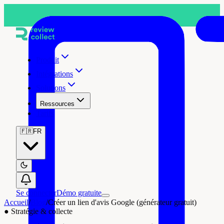
Produit
Intégrations
Solutions
Ressources
Tarifs
🇫🇷
FR
Se connecter
Démo gratuite
Accueil
/
Blog
/
Créer un lien d'avis Google (générateur gratuit)
●
Stratégie & collecte