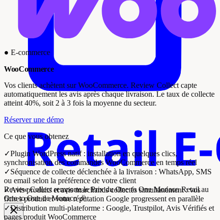
●
E-commerce
WooCommerce
Vos clients achètent sur WooCommerce. Review Collect capte
automatiquement les avis après chaque livraison. Le taux de collecte
atteint 40%, soit 2 à 3 fois la moyenne du secteur.
Réserver une démo
Ce que vous obtenez
✓
Plugin WordPress natif : installation en quelques clics,
synchronisation des commandes WooCommerce en temps réel
✓
Séquence de collecte déclenchée à la livraison : WhatsApp, SMS
ou email selon la préférence de votre client
Review Collect remporte le
Prix du One to One Monaco Retail
au
✓
Avis produits et avis marchands collectés simultanément : vos
One to One de Monaco 🎉
fiches produit et votre réputation Google progressent en parallèle
✓
Distribution multi-plateforme : Google, Trustpilot, Avis Vérifiés et
pages produit WooCommerce