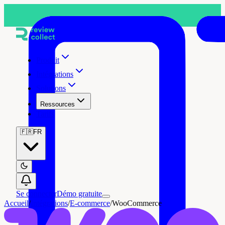
Produit
Intégrations
Solutions
Ressources
Tarifs
🇫🇷
FR
Se connecter
Démo gratuite
Accueil
/
Intégrations
/
E-commerce
/
WooCommerce