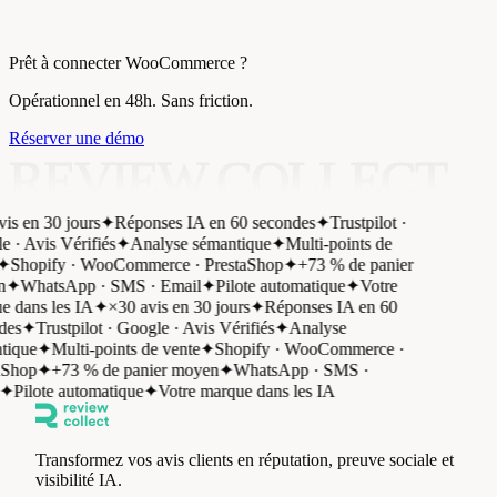
Prêt à connecter WooCommerce ?
Opérationnel en 48h. Sans friction.
Réserver une démo
REVIEW COLLECT
is en 30 jours
✦
Réponses IA en 60 secondes
✦
Trustpilot ·
 · Avis Vérifiés
✦
Analyse sémantique
✦
Multi-points de
✦
Shopify · WooCommerce · PrestaShop
✦
+73 % de panier
✦
WhatsApp · SMS · Email
✦
Pilote automatique
✦
Votre
 dans les IA
✦
×30 avis en 30 jours
✦
Réponses IA en 60
es
✦
Trustpilot · Google · Avis Vérifiés
✦
Analyse
ique
✦
Multi-points de vente
✦
Shopify · WooCommerce ·
Shop
✦
+73 % de panier moyen
✦
WhatsApp · SMS ·
✦
Pilote automatique
✦
Votre marque dans les IA
Transformez vos avis clients en réputation, preuve sociale et
visibilité IA.