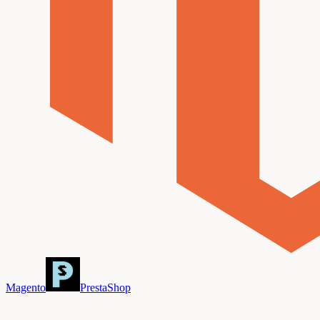
Magento
PrestaShop