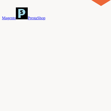
Magento
PrestaShop