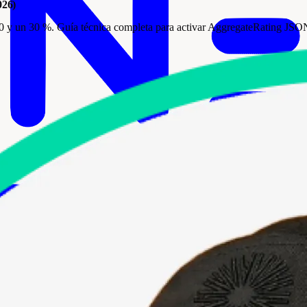
026)
n 20 y un 30 %. Guía técnica completa para activar AggregateRating 