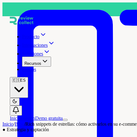
Producto
Integraciones
Soluciones
Recursos
Precios
🇪🇸
ES
Iniciar sesión
Demo gratuita
Inicio
/
Blog
/
Rich snippets de estrellas: cómo activarlos en su e-comme
●
Estrategia y captación