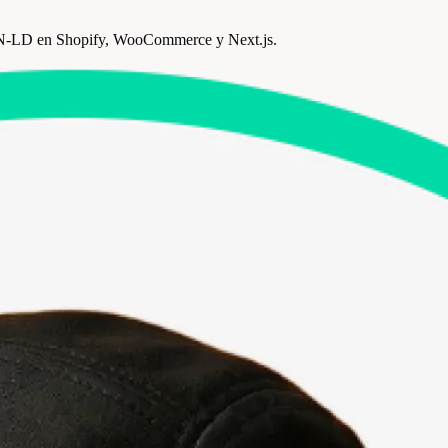
JSON-LD en Shopify, WooCommerce y Next.js.
Review Collect gana el
Premio One to One Monaco