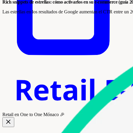
Rich snippets de estrellas: cómo activarlos en su e-commerce (guía 2
Las estrellas en los resultados de Google aumentan el CTR entre u
Retail
en One to One Mónaco 🎉