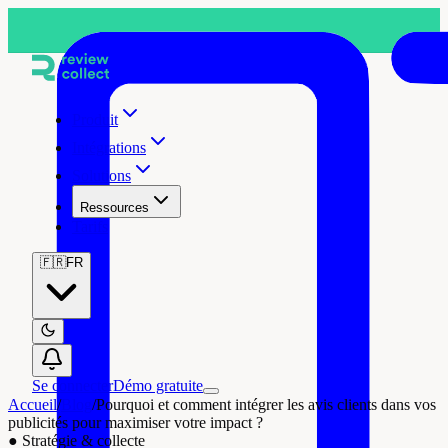
Produit
Intégrations
Solutions
Ressources
Tarifs
🇫🇷
FR
Se connecter
Démo gratuite
Accueil
/
Blog
/
Pourquoi et comment intégrer les avis clients dans vos
publicités pour maximiser votre impact ?
●
Stratégie & collecte