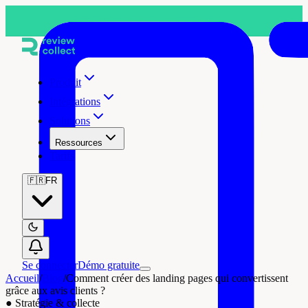
Produit
Intégrations
Solutions
Ressources
Tarifs
🇫🇷
FR
Se connecter
Démo gratuite
Accueil
/
Blog
/
Comment créer des landing pages qui convertissent
grâce aux avis clients ?
●
Stratégie & collecte