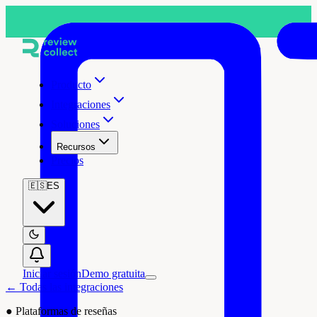
Producto
Integraciones
Soluciones
Recursos
Precios
🇪🇸
ES
Iniciar sesión
Demo gratuita
← Todas las integraciones
●
Plataformas de reseñas