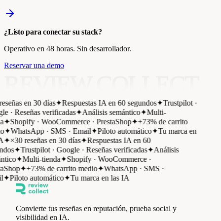
¿Listo para conectar su stack?
Operativo en 48 horas. Sin desarrollador.
Reservar una demo
REVIEW COLLECT
eseñas en 30 días
✦
Respuestas IA en 60 segundos
✦
Trustpilot ·
e · Reseñas verificadas
✦
Análisis semántico
✦
Multi-
a
✦
Shopify · WooCommerce · PrestaShop
✦
+73% de carrito
o
✦
WhatsApp · SMS · Email
✦
Piloto automático
✦
Tu marca en
A
✦
×30 reseñas en 30 días
✦
Respuestas IA en 60
ndos
✦
Trustpilot · Google · Reseñas verificadas
✦
Análisis
tico
✦
Multi-tienda
✦
Shopify · WooCommerce ·
aShop
✦
+73% de carrito medio
✦
WhatsApp · SMS ·
l
✦
Piloto automático
✦
Tu marca en las IA
Convierte tus reseñas en reputación, prueba social y
visibilidad en IA.