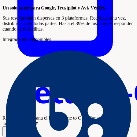
Un solo panel para Google, Trustpilot y Avis Vérifiés
Sus reseñas están dispersas en 3 plataformas. Recójalas una vez,
distribúyalas en todas partes. Hasta el 39% de tus clientes responden
cuando se lo facilitas.
Integraciones disponibles
Review Collect gana el
Premio One to One Monaco Retail
en One
to One Mónaco 🎉