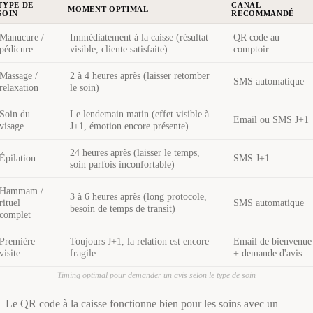
TYPE DE
CANAL
MOMENT OPTIMAL
SOIN
RECOMMANDÉ
Manucure /
Immédiatement à la caisse (résultat
QR code au
pédicure
visible, cliente satisfaite)
comptoir
Massage /
2 à 4 heures après (laisser retomber
SMS automatique
relaxation
le soin)
Soin du
Le lendemain matin (effet visible à
Email ou SMS J+1
visage
J+1, émotion encore présente)
24 heures après (laisser le temps,
Épilation
SMS J+1
soin parfois inconfortable)
Hammam /
3 à 6 heures après (long protocole,
rituel
SMS automatique
besoin de temps de transit)
complet
Première
Toujours J+1, la relation est encore
Email de bienvenue
visite
fragile
+ demande d'avis
Timing optimal pour demander un avis selon le type de soin
Le QR code à la caisse fonctionne bien pour les soins avec un