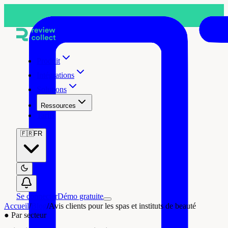
Produit
Intégrations
Solutions
Ressources
Tarifs
🇫🇷
FR
Se connecter
Démo gratuite
Accueil
/
Blog
/
Avis clients pour les spas et instituts de beauté
●
Par secteur