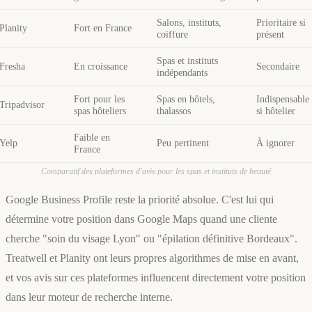
Salons, instituts,
Prioritaire si
Planity
Fort en France
coiffure
présent
Spas et instituts
Fresha
En croissance
Secondaire
indépendants
Fort pour les
Spas en hôtels,
Indispensable
Tripadvisor
spas hôteliers
thalassos
si hôtelier
Faible en
Yelp
Peu pertinent
À ignorer
France
Comparatif des plateformes d'avis pour les spas et instituts de beauté
Google Business Profile reste la priorité absolue. C'est lui qui
détermine votre position dans Google Maps quand une cliente
cherche "soin du visage Lyon" ou "épilation définitive Bordeaux".
Treatwell et Planity ont leurs propres algorithmes de mise en avant,
et vos avis sur ces plateformes influencent directement votre position
dans leur moteur de recherche interne.