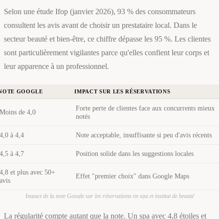
Selon une étude Ifop (janvier 2026), 93 % des consommateurs
consultent les avis avant de choisir un prestataire local. Dans le
secteur beauté et bien-être, ce chiffre dépasse les 95 %. Les clientes
sont particulièrement vigilantes parce qu'elles confient leur corps et
leur apparence à un professionnel.
NOTE GOOGLE
IMPACT SUR LES RÉSERVATIONS
Forte perte de clientes face aux concurrents mieux
Moins de 4,0
notés
4,0 à 4,4
Note acceptable, insuffisante si peu d'avis récents
4,5 à 4,7
Position solide dans les suggestions locales
4,8 et plus avec 50+
Effet "premier choix" dans Google Maps
avis
Impact de la note Google sur les réservations en spa et institut de beauté
La régularité compte autant que la note. Un spa avec 4,8 étoiles et