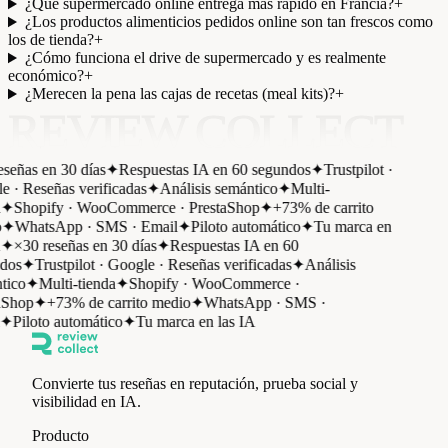
¿Qué supermercado online entrega más rápido en Francia?
+
¿Los productos alimenticios pedidos online son tan frescos como
los de tienda?
+
¿Cómo funciona el drive de supermercado y es realmente
económico?
+
¿Merecen la pena las cajas de recetas (meal kits)?
+
REVIEW COLLECT
señas en 30 días
✦
Respuestas IA en 60 segundos
✦
Trustpilot ·
 · Reseñas verificadas
✦
Análisis semántico
✦
Multi-
✦
Shopify · WooCommerce · PrestaShop
✦
+73% de carrito
✦
WhatsApp · SMS · Email
✦
Piloto automático
✦
Tu marca en
✦
×30 reseñas en 30 días
✦
Respuestas IA en 60
dos
✦
Trustpilot · Google · Reseñas verificadas
✦
Análisis
tico
✦
Multi-tienda
✦
Shopify · WooCommerce ·
aShop
✦
+73% de carrito medio
✦
WhatsApp · SMS ·
✦
Piloto automático
✦
Tu marca en las IA
Convierte tus reseñas en reputación, prueba social y
visibilidad en IA.
Producto