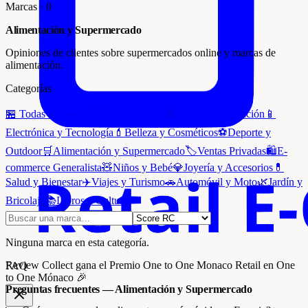
Marcas
·
0
Alimentación y Supermercado
Opiniones de clientes sobre supermercados online y marcas de
alimentación.
Categorías
🏪
Todas las marcas
👗
Moda y Ropa
🏠
Hogar y Decoración
📱
Electrónica y Tecnología
💄
Belleza y Cosméticos
⚽
Deporte y
Outdoor
🛒
Alimentación y Supermercado
🏷️
Ventas Privadas
🛍️
E-
commerce Generalista
🧸
Niños y Bebé
💎
Joyería y Accesorios
💊
Salud y Bienestar
✈️
Viajes y Turismo
🚗
Automóvil y Moto
🌿
Jardín y
Bricolaje
📚
Libros y Cultura
Ninguna marca en esta categoría.
Review Collect gana el
Premio One to One Monaco Retail
en One
FAQ
to One Mónaco 🎉
Preguntas frecuentes — Alimentación y Supermercado