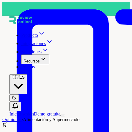
Producto
Integraciones
Soluciones
Recursos
Precios
🇪🇸
ES
Iniciar sesión
Demo gratuita
Opiniones
›
Alimentación y Supermercado
🛒