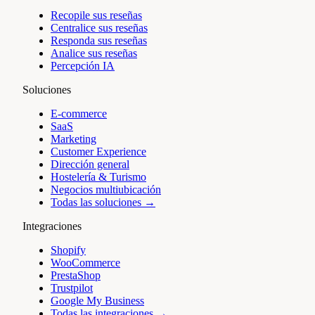
Recopile sus reseñas
Centralice sus reseñas
Responda sus reseñas
Analice sus reseñas
Percepción IA
Soluciones
E-commerce
SaaS
Marketing
Customer Experience
Dirección general
Hostelería & Turismo
Negocios multiubicación
Todas las soluciones →
Integraciones
Shopify
WooCommerce
PrestaShop
Trustpilot
Google My Business
Todas las integraciones →