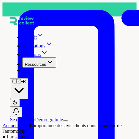
Produit
Intégrations
Solutions
Ressources
Tarifs
🇫🇷
FR
Se connecter
Démo gratuite
Accueil
/
Blog
/
L'importance des avis clients dans le secteur de
l'automobile
●
Par secteur