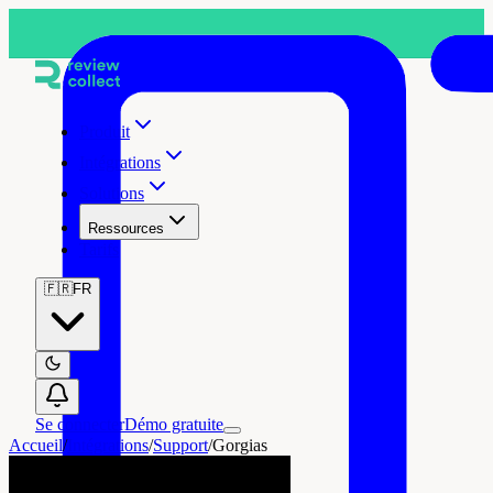
Produit
Intégrations
Solutions
Ressources
Tarifs
🇫🇷
FR
Se connecter
Démo gratuite
Accueil
/
Intégrations
/
Support
/
Gorgias