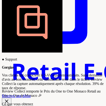
●
Support
Gorgias
Vos clients qui contactent le SAV repartent satisfaits. Sans demande
d'avis au bon moment, cette satisfaction reste dans le ticket. Review
Collect la capture automatiquement après chaque résolution. 39% de
taux de réponse.
Review Collect remporte le
Prix du One to One Monaco Retail
au
One to One de Monaco 🎉
Réserver une démo
Ce que vous obtenez