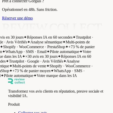
Prêt à connecter Gorgias ?
Opérationnel en 48h. Sans friction.
Réserver une démo
REVIEW COLLECT
is en 30 jours
✦
Réponses IA en 60 secondes
✦
Trustpilot ·
 · Avis Vérifiés
✦
Analyse sémantique
✦
Multi-points de
✦
Shopify · WooCommerce · PrestaShop
✦
+73 % de panier
n
✦
WhatsApp · SMS · Email
✦
Pilote automatique
✦
Votre
e dans les IA
✦
×30 avis en 30 jours
✦
Réponses IA en 60
des
✦
Trustpilot · Google · Avis Vérifiés
✦
Analyse
tique
✦
Multi-points de vente
✦
Shopify · WooCommerce ·
aShop
✦
+73 % de panier moyen
✦
WhatsApp · SMS ·
✦
Pilote automatique
✦
Votre marque dans les IA
Transformez vos avis clients en réputation, preuve sociale et
visibilité IA.
Produit
Collectez vos avis