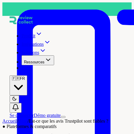
Produit
Intégrations
Solutions
Ressources
Tarifs
🇫🇷
FR
Se connecter
Démo gratuite
Accueil
/
Blog
/
Est-ce que les avis Trustpilot sont fiables ?
●
Plateformes & comparatifs